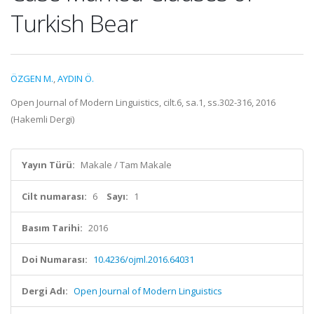
Turkish Bear
ÖZGEN M.
,
AYDIN Ö.
Open Journal of Modern Linguistics, cilt.6, sa.1, ss.302-316, 2016
(Hakemli Dergi)
Yayın Türü:
Makale / Tam Makale
Cilt numarası:
6
Sayı:
1
Basım Tarihi:
2016
Doi Numarası:
10.4236/ojml.2016.64031
Dergi Adı:
Open Journal of Modern Linguistics