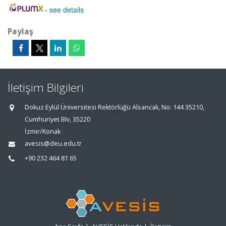
-
see details
Paylaş
İletişim Bilgileri
Dokuz Eylül Üniversitesi Rektörlüğü Alsancak, No: 144 35210,
Cumhuriyet Blv, 35220
İzmir/Konak
avesis@deu.edu.tr
+90 232 464 81 65