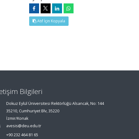
Atıf İçin Kopyala
letişim Bilgileri
Dokuz Eylül Üniversitesi Rektörlüğü Alsancak, No: 144
35210, Cumhuriyet Blv, 35220
İzmir/Konak
avesis@deu.edu.tr
+90 232 464 81 65