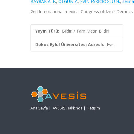
BAYRAK A. F.
,
OLGUN Y.
,
EVİN ESKİCİOĞLU H.
,
serina
2nd Internatıonal medıcal Congress of Izmır Democracy
Yayın Türü:
Bildiri / Tam Metin Bildiri
Dokuz Eylül Üniversitesi Adresli:
Evet
Ana Sayfa
|
AVESİS Hakkında
|
İletişim