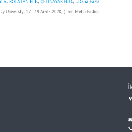
n e.
,
KOLATAN H. E.
,
ÇETİNAYAK H. O.
,
...Daha Fazla
 Universty, 17 - 19 Aralık 2020, (Tam Metin Bildiri)
İ