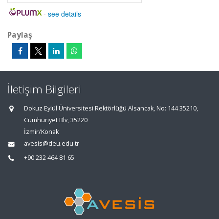
-
see details
Paylaş
İletişim Bilgileri
Dokuz Eylül Üniversitesi Rektörlüğü Alsancak, No: 144 35210,
Cumhuriyet Blv, 35220
İzmir/Konak
avesis@deu.edu.tr
+90 232 464 81 65