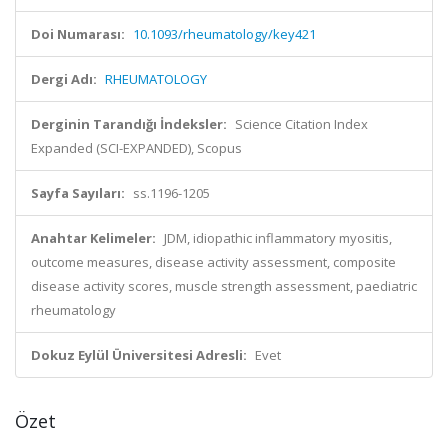
Doi Numarası:
10.1093/rheumatology/key421
Dergi Adı:
RHEUMATOLOGY
Derginin Tarandığı İndeksler:
Science Citation Index
Expanded (SCI-EXPANDED), Scopus
Sayfa Sayıları:
ss.1196-1205
Anahtar Kelimeler:
JDM, idiopathic inflammatory myositis,
outcome measures, disease activity assessment, composite
disease activity scores, muscle strength assessment, paediatric
rheumatology
Dokuz Eylül Üniversitesi Adresli:
Evet
Özet