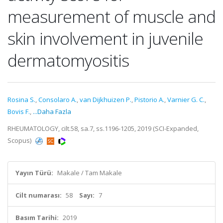
measurement of muscle and
skin involvement in juvenile
dermatomyositis
Rosina S.
,
Consolaro A.
,
van Dijkhuizen P.
,
Pistorio A.
,
Varnier G. C.
,
Bovis F.
,
...Daha Fazla
RHEUMATOLOGY, cilt.58, sa.7, ss.1196-1205, 2019 (SCI-Expanded,
Scopus)
Yayın Türü:
Makale / Tam Makale
Cilt numarası:
58
Sayı:
7
Basım Tarihi:
2019