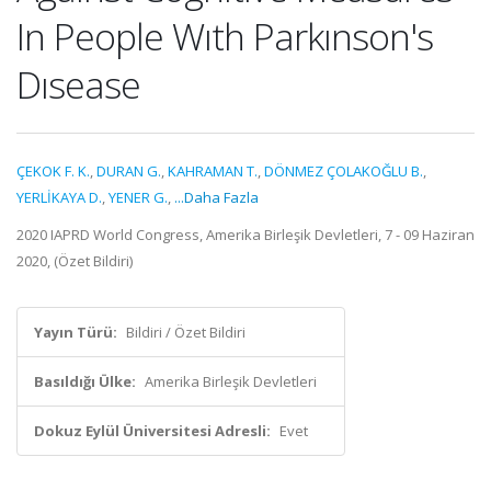
In People Wıth Parkınson's
Dısease
ÇEKOK F. K.
,
DURAN G.
,
KAHRAMAN T.
,
DÖNMEZ ÇOLAKOĞLU B.
,
YERLİKAYA D.
,
YENER G.
,
...Daha Fazla
2020 IAPRD World Congress, Amerika Birleşik Devletleri, 7 - 09 Haziran
2020, (Özet Bildiri)
Yayın Türü:
Bildiri / Özet Bildiri
Basıldığı Ülke:
Amerika Birleşik Devletleri
Dokuz Eylül Üniversitesi Adresli:
Evet