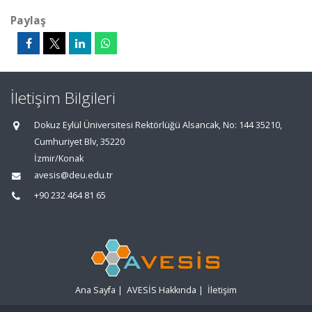
Paylaş
İletişim Bilgileri
Dokuz Eylül Üniversitesi Rektörlüğü Alsancak, No: 144 35210,
Cumhuriyet Blv, 35220
İzmir/Konak
avesis@deu.edu.tr
+90 232 464 81 65
Ana Sayfa
|
AVESİS Hakkında
|
İletişim