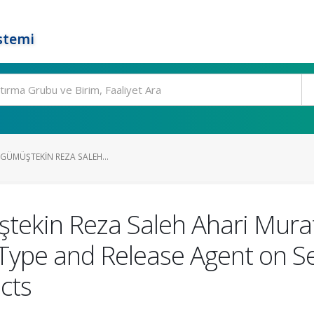
stemi
 GÜMÜŞTEKIN REZA SALEH...
ştekin Reza Saleh Ahari Murat
ype and Release Agent on Sel
cts