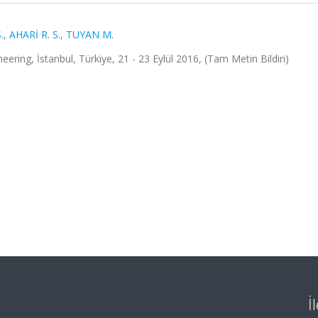
.
,
AHARİ R. S.
,
TUYAN M.
ering, İstanbul, Türkiye, 21 - 23 Eylül 2016, (Tam Metin Bildiri)
İ