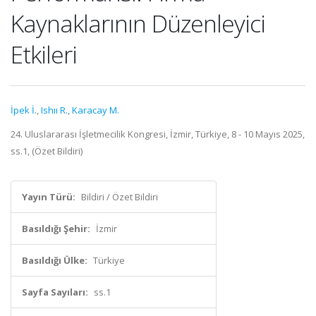
Kaynaklarının Düzenleyici
Etkileri
İpek İ.
,
Ishıı R.
,
Karacay M.
24. Uluslararası İşletmecilik Kongresi, İzmir, Türkiye, 8 - 10 Mayıs 2025,
ss.1, (Özet Bildiri)
Yayın Türü:
Bildiri / Özet Bildiri
Basıldığı Şehir:
İzmir
Basıldığı Ülke:
Türkiye
Sayfa Sayıları:
ss.1