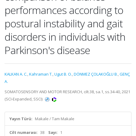
performances according to
postural instability and gait
disorders in individuals with
Parkinson's disease
KALKAN A. C.
,
Kahraman T.
,
Ugut B. O.
,
DÖNMEZ ÇOLAKOĞLU B.
,
GENÇ
A.
SOMATOSENSORY AND MOTOR RESEARCH, cilt.38, sa.1, ss.34-40, 2021
(SCI-Expanded, SSCI)
Yayın Türü:
Makale / Tam Makale
Cilt numarası:
38
Sayı:
1