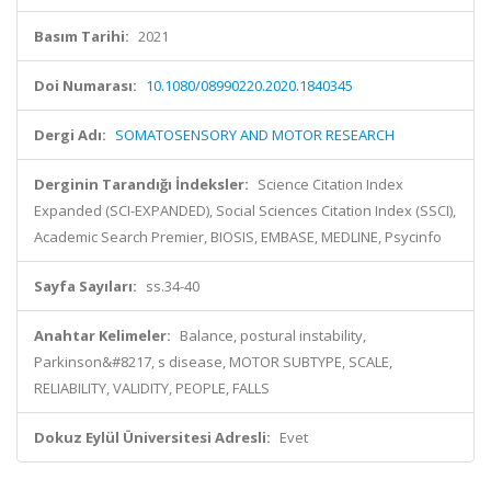
Basım Tarihi:
2021
Doi Numarası:
10.1080/08990220.2020.1840345
Dergi Adı:
SOMATOSENSORY AND MOTOR RESEARCH
Derginin Tarandığı İndeksler:
Science Citation Index
Expanded (SCI-EXPANDED), Social Sciences Citation Index (SSCI),
Academic Search Premier, BIOSIS, EMBASE, MEDLINE, Psycinfo
Sayfa Sayıları:
ss.34-40
Anahtar Kelimeler:
Balance, postural instability,
Parkinson&#8217, s disease, MOTOR SUBTYPE, SCALE,
RELIABILITY, VALIDITY, PEOPLE, FALLS
Dokuz Eylül Üniversitesi Adresli:
Evet