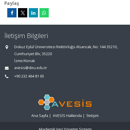
Paylaş
İletişim Bilgileri
Dokuz Eylül Üniversitesi Rektörlüğü Alsancak, No: 144 35210,
Cumhuriyet Blv, 35220
İzmir/Konak
avesis@deu.edu.tr
+90 232 464 81 65
Ana Sayfa
|
AVESİS Hakkında
|
İletişim
Akademik Veri Yönetim Sistemi