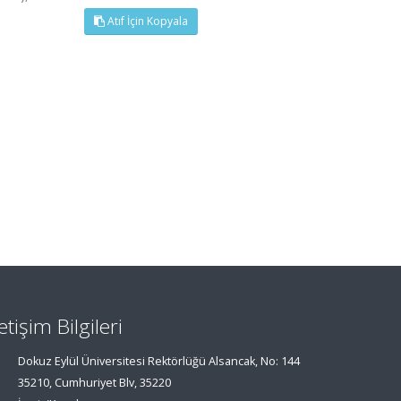
Atıf İçin Kopyala
letişim Bilgileri
Dokuz Eylül Üniversitesi Rektörlüğü Alsancak, No: 144
35210, Cumhuriyet Blv, 35220