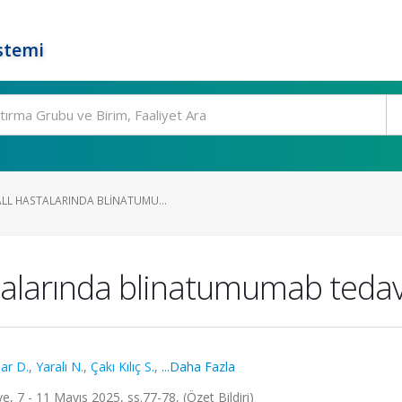
stemi
LL HASTALARINDA BLINATUMU...
alarında blinatumumab tedavi
ar D.
,
Yaralı N.
,
Çakı Kılıç S.
,
...Daha Fazla
e, 7 - 11 Mayıs 2025, ss.77-78, (Özet Bildiri)