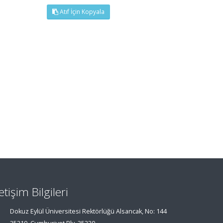
Atıf İçin Kopyala
letişim Bilgileri
Dokuz Eylül Üniversitesi Rektörlüğü Alsancak, No: 144