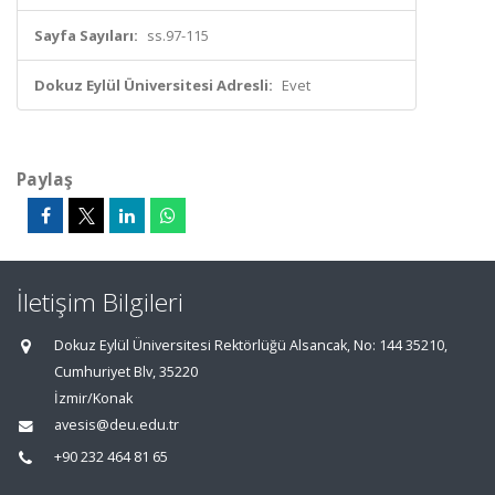
Sayfa Sayıları:
ss.97-115
Dokuz Eylül Üniversitesi Adresli:
Evet
Paylaş
İletişim Bilgileri
Dokuz Eylül Üniversitesi Rektörlüğü Alsancak, No: 144 35210,
Cumhuriyet Blv, 35220
İzmir/Konak
avesis@deu.edu.tr
+90 232 464 81 65