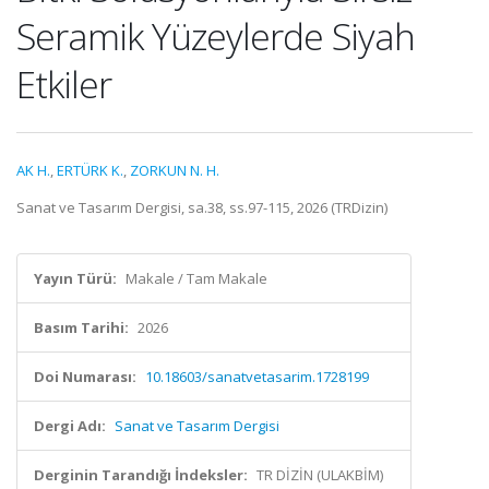
Seramik Yüzeylerde Siyah
Etkiler
AK H.
,
ERTÜRK K.
,
ZORKUN N. H.
Sanat ve Tasarım Dergisi, sa.38, ss.97-115, 2026 (TRDizin)
Yayın Türü:
Makale / Tam Makale
Basım Tarihi:
2026
Doi Numarası:
10.18603/sanatvetasarim.1728199
Dergi Adı:
Sanat ve Tasarım Dergisi
Derginin Tarandığı İndeksler:
TR DİZİN (ULAKBİM)