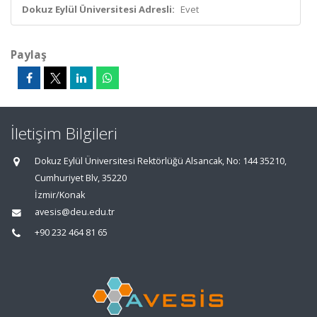
Dokuz Eylül Üniversitesi Adresli:
Evet
Paylaş
İletişim Bilgileri
Dokuz Eylül Üniversitesi Rektörlüğü Alsancak, No: 144 35210,
Cumhuriyet Blv, 35220
İzmir/Konak
avesis@deu.edu.tr
+90 232 464 81 65