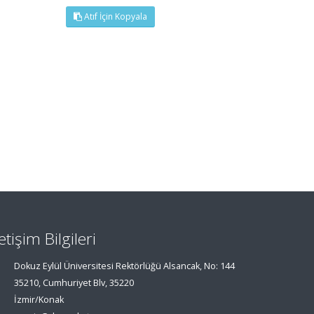
Atıf İçin Kopyala
letişim Bilgileri
Dokuz Eylül Üniversitesi Rektörlüğü Alsancak, No: 144
35210, Cumhuriyet Blv, 35220
İzmir/Konak