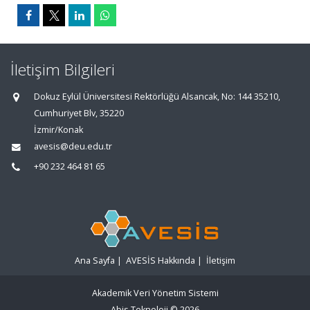
İletişim Bilgileri
Dokuz Eylül Üniversitesi Rektörlüğü Alsancak, No: 144 35210,
Cumhuriyet Blv, 35220
İzmir/Konak
avesis@deu.edu.tr
+90 232 464 81 65
Ana Sayfa
|
AVESİS Hakkında
|
İletişim
Akademik Veri Yönetim Sistemi
Abis Teknoloji
© 2026