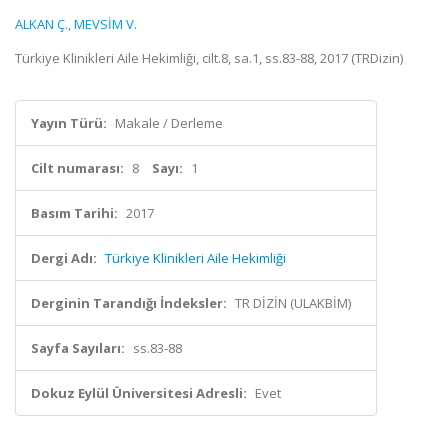
ALKAN Ç.
,
MEVSİM V.
Türkiye Klinikleri Aile Hekimliği, cilt.8, sa.1, ss.83-88, 2017 (TRDizin)
Yayın Türü:
Makale / Derleme
Cilt numarası:
8
Sayı:
1
Basım Tarihi:
2017
Dergi Adı:
Türkiye Klinikleri Aile Hekimliği
Derginin Tarandığı İndeksler:
TR DİZİN (ULAKBİM)
Sayfa Sayıları:
ss.83-88
Dokuz Eylül Üniversitesi Adresli:
Evet