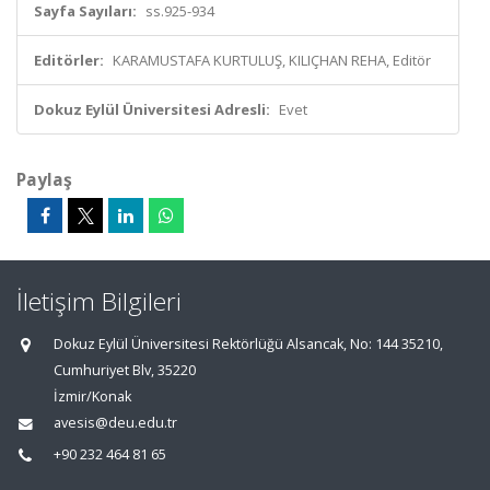
Sayfa Sayıları:
ss.925-934
Editörler:
KARAMUSTAFA KURTULUŞ, KILIÇHAN REHA, Editör
Dokuz Eylül Üniversitesi Adresli:
Evet
Paylaş
İletişim Bilgileri
Dokuz Eylül Üniversitesi Rektörlüğü Alsancak, No: 144 35210,
Cumhuriyet Blv, 35220
İzmir/Konak
avesis@deu.edu.tr
+90 232 464 81 65