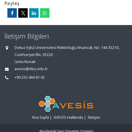
Paylaş
İletişim Bilgileri
Dokuz Eylül Üniversitesi Rektörlüğü Alsancak, No: 144 35210,
Cumhuriyet Blv, 35220
İzmir/Konak
avesis@deu.edu.tr
+90 232 464 81 65
Ana Sayfa
|
AVESİS Hakkında
|
İletişim
Akademik Veri Yönetim Sistemi