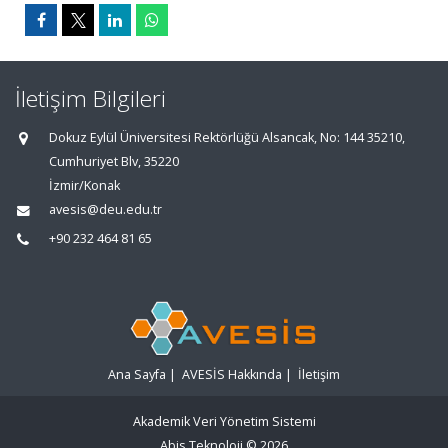
İletişim Bilgileri
Dokuz Eylül Üniversitesi Rektörlüğü Alsancak, No: 144 35210,
Cumhuriyet Blv, 35220
İzmir/Konak
avesis@deu.edu.tr
+90 232 464 81 65
Ana Sayfa
|
AVESİS Hakkında
|
İletişim
Akademik Veri Yönetim Sistemi
Abis Teknoloji
© 2026