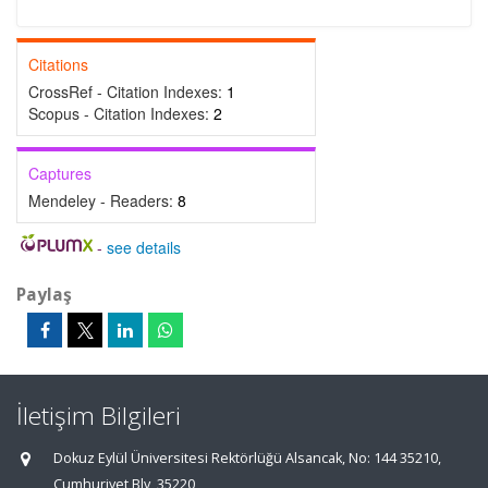
Citations
CrossRef - Citation Indexes:
1
Scopus - Citation Indexes:
2
Captures
Mendeley - Readers:
8
-
see details
Paylaş
İletişim Bilgileri
Dokuz Eylül Üniversitesi Rektörlüğü Alsancak, No: 144 35210,
Cumhuriyet Blv, 35220