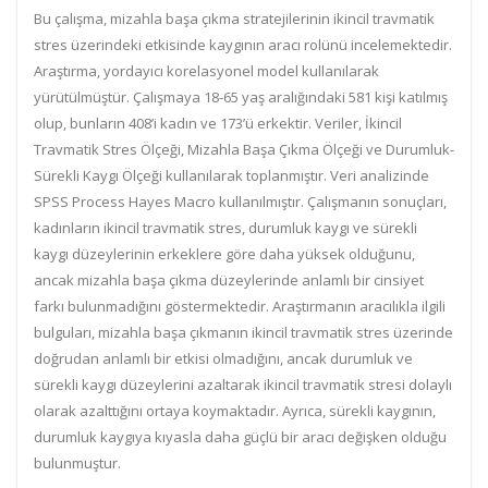
Bu çalışma, mizahla başa çıkma stratejilerinin ikincil travmatik
stres üzerindeki etkisinde kaygının aracı rolünü incelemektedir.
Araştırma, yordayıcı korelasyonel model kullanılarak
yürütülmüştür. Çalışmaya 18-65 yaş aralığındaki 581 kişi katılmış
olup, bunların 408’i kadın ve 173’ü erkektir. Veriler, İkincil
Travmatik Stres Ölçeği, Mizahla Başa Çıkma Ölçeği ve Durumluk-
Sürekli Kaygı Ölçeği kullanılarak toplanmıştır. Veri analizinde
SPSS Process Hayes Macro kullanılmıştır. Çalışmanın sonuçları,
kadınların ikincil travmatik stres, durumluk kaygı ve sürekli
kaygı düzeylerinin erkeklere göre daha yüksek olduğunu,
ancak mizahla başa çıkma düzeylerinde anlamlı bir cinsiyet
farkı bulunmadığını göstermektedir. Araştırmanın aracılıkla ilgili
bulguları, mizahla başa çıkmanın ikincil travmatik stres üzerinde
doğrudan anlamlı bir etkisi olmadığını, ancak durumluk ve
sürekli kaygı düzeylerini azaltarak ikincil travmatik stresi dolaylı
olarak azalttığını ortaya koymaktadır. Ayrıca, sürekli kaygının,
durumluk kaygıya kıyasla daha güçlü bir aracı değişken olduğu
bulunmuştur.