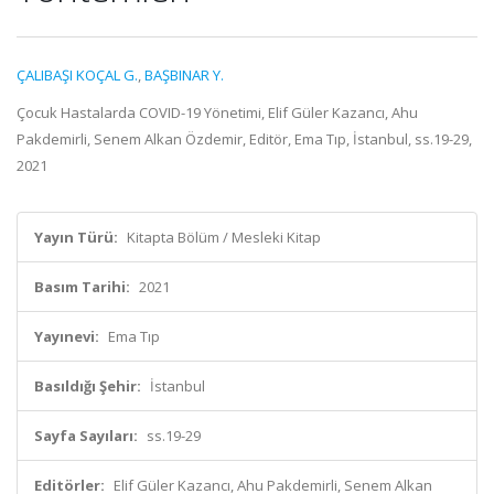
ÇALIBAŞI KOÇAL G.
,
BAŞBINAR Y.
Çocuk Hastalarda COVID-19 Yönetimi, Elif Güler Kazancı, Ahu
Pakdemirli, Senem Alkan Özdemir, Editör, Ema Tıp, İstanbul, ss.19-29,
2021
Yayın Türü:
Kitapta Bölüm / Mesleki Kitap
Basım Tarihi:
2021
Yayınevi:
Ema Tıp
Basıldığı Şehir:
İstanbul
Sayfa Sayıları:
ss.19-29
Editörler:
Elif Güler Kazancı, Ahu Pakdemirli, Senem Alkan