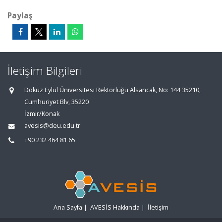
Paylaş
İletişim Bilgileri
Dokuz Eylül Üniversitesi Rektörlüğü Alsancak, No: 144 35210,
Cumhuriyet Blv, 35220
İzmir/Konak
avesis@deu.edu.tr
+90 232 464 81 65
Ana Sayfa
|
AVESİS Hakkında
|
İletişim