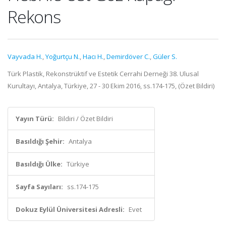
Rekons
Vayvada H.
,
Yoğurtçu N.
,
Hacı H.
,
Demirdöver C.
,
Güler S.
Türk Plastik, Rekonstrüktif ve Estetik Cerrahi Derneği 38. Ulusal
Kurultayı, Antalya, Türkiye, 27 - 30 Ekim 2016, ss.174-175, (Özet Bildiri)
Yayın Türü:
Bildiri / Özet Bildiri
Basıldığı Şehir:
Antalya
Basıldığı Ülke:
Türkiye
Sayfa Sayıları:
ss.174-175
Dokuz Eylül Üniversitesi Adresli:
Evet