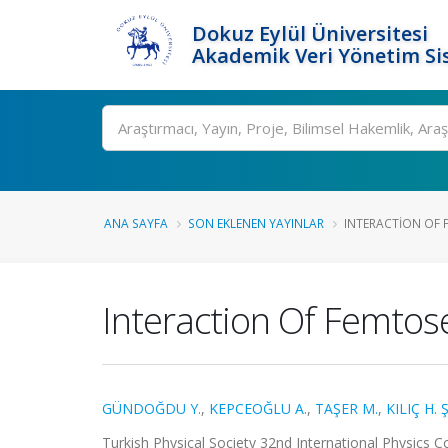
Dokuz Eylül Üniversitesi
Akademik Veri Yönetim Si
Ara
ANA SAYFA
SON EKLENEN YAYINLAR
INTERACTION OF 
Interaction Of Femtos
GÜNDOĞDU Y.
,
KEPCEOĞLU A.
,
TAŞER M.
,
KILIÇ H. Ş
Turkish Physical Society 32nd International Physics Co