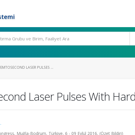
stemi
FEMTOSECOND LASER PULSES ...
econd Laser Pulses With Hard
.
ngress, Muğla-Bodrum, Türkiye, 6 - 09 Eylül 2016, (Özet Bildiri)