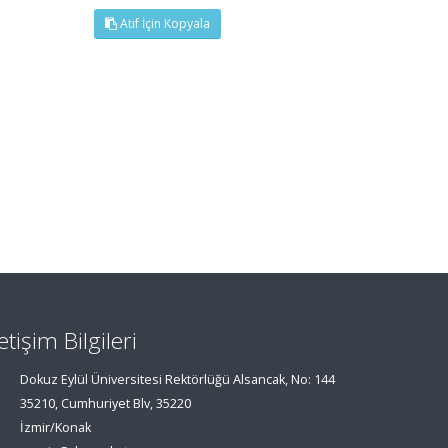
Atıf İçin Kopyala
letişim Bilgileri
Dokuz Eylül Üniversitesi Rektörlüğü Alsancak, No: 144
35210, Cumhuriyet Blv, 35220
İzmir/Konak