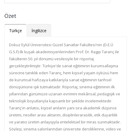
Özet
Türkçe
İngilizce
Dokuz Eylül Üniversitesi Güzel Sanatlar Fakültesi'nin (D.E.Ü
G.S.F) ilk kuşak akademisyenlerinden Prof. Dr. Ragıp Taranç ile
fakültenin 50. yıl dönümü vesilesiyle bir röportaj
gerçekleştirilmiştir. Türkiye'de sanat eğitiminin kurumsallaşma
sürecine tanıklık eden Taranç, hem kişisel yaşam öyküsü hem
de kurumsal hafızaya katkılarıyla sanat eğitiminin tarihsel
dönüşümüne ışık tutmaktadır. Röportaj, sinema eğitiminin ilk
yıllarından günümüze uzanan evrimini mekânsal, pedagojik ve
teknolojik boyutlarıyla kapsamlı bir şekilde incelemektedir.
Taranç'ın anlatısı, kişisel anıların yanı sıra akademik düşünce
üretimi, nesiller arası aktarım, disiplinlerarasılık, etik duyarlılık
ve yaratıcı üretim anlayışıyla entelektüel bir miras sunmaktadır.
Söyleşi, sinema salonlarından üniversite dersliklerine, video ve