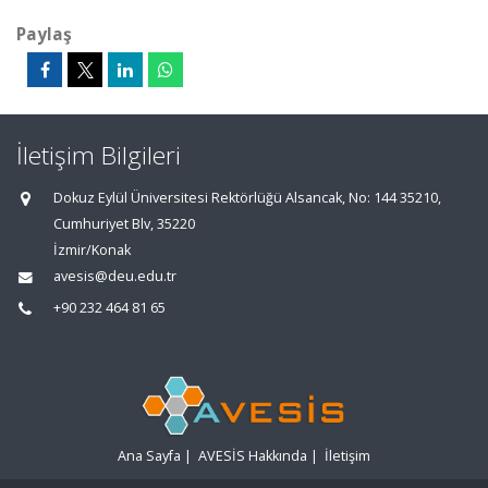
Paylaş
İletişim Bilgileri
Dokuz Eylül Üniversitesi Rektörlüğü Alsancak, No: 144 35210,
Cumhuriyet Blv, 35220
İzmir/Konak
avesis@deu.edu.tr
+90 232 464 81 65
Ana Sayfa
|
AVESİS Hakkında
|
İletişim