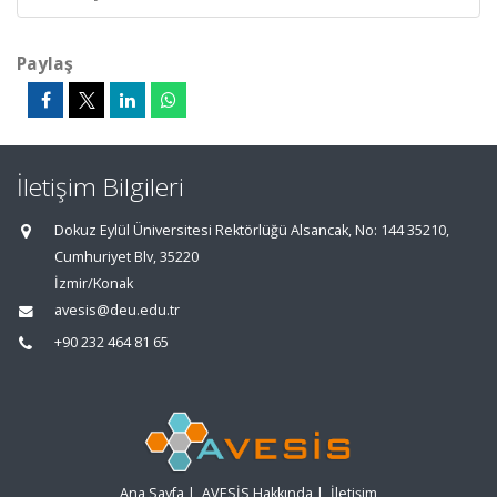
Paylaş
İletişim Bilgileri
Dokuz Eylül Üniversitesi Rektörlüğü Alsancak, No: 144 35210,
Cumhuriyet Blv, 35220
İzmir/Konak
avesis@deu.edu.tr
+90 232 464 81 65
Ana Sayfa
|
AVESİS Hakkında
|
İletişim