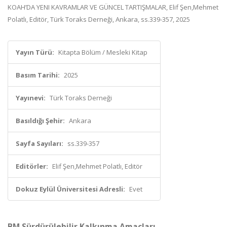
KOAH’DA YENI KAVRAMLAR VE GÜNCEL TARTIŞMALAR, Elif Şen,Mehmet
Polatlı, Editör, Türk Toraks Derneği, Ankara, ss.339-357, 2025
Yayın Türü:
Kitapta Bölüm / Mesleki Kitap
Basım Tarihi:
2025
Yayınevi:
Türk Toraks Derneği
Basıldığı Şehir:
Ankara
Sayfa Sayıları:
ss.339-357
Editörler:
Elif Şen,Mehmet Polatlı, Editör
Dokuz Eylül Üniversitesi Adresli:
Evet
BM Sürdürülebilir Kalkınma Amaçları