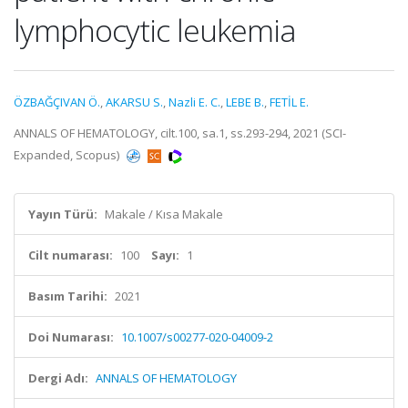
lymphocytic leukemia
ÖZBAĞÇIVAN Ö.
,
AKARSU S.
,
Nazli E. C.
,
LEBE B.
,
FETİL E.
ANNALS OF HEMATOLOGY, cilt.100, sa.1, ss.293-294, 2021 (SCI-
Expanded, Scopus)
Yayın Türü:
Makale / Kısa Makale
Cilt numarası:
100
Sayı:
1
Basım Tarihi:
2021
Doi Numarası:
10.1007/s00277-020-04009-2
Dergi Adı:
ANNALS OF HEMATOLOGY