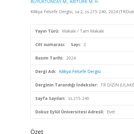
BÜYÜKTUNCAY M.
,
ARITÜRK M. H.
Kilikya Felsefe Dergisi, sa.2, ss.215-240, 2024 (TRDiz
Yayın Türü:
Makale / Tam Makale
Cilt numarası:
Sayı:
2
Basım Tarihi:
2024
Dergi Adı:
Kilikya Felsefe Dergisi
Derginin Tarandığı İndeksler:
TR DİZİN (ULAK
Sayfa Sayıları:
ss.215-240
Dokuz Eylül Üniversitesi Adresli:
Evet
Özet