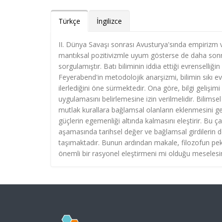
Türkçe
İngilizce
II. Dünya Savaşı sonrası Avusturya'sında empirizm
mantıksal pozitivizmle uyum gösterse de daha sonra 
sorgulamıştır. Batı biliminin iddia ettiği evrenselliğ
Feyerabend'in metodolojik anarşizmi, bilimin sıkı ev
ilerlediğini öne sürmektedir. Ona göre, bilgi gelişim
uygulamasını belirlemesine izin verilmelidir. Bilimsel
mutlak kurallara bağlamsal olanların eklenmesini ge
güçlerin egemenliği altında kalmasını eleştirir. Bu ç
aşamasında tarihsel değer ve bağlamsal girdilerin d
taşımaktadır. Bunun ardından makale, filozofun pek 
önemli bir rasyonel eleştirmeni mi olduğu meselesini 