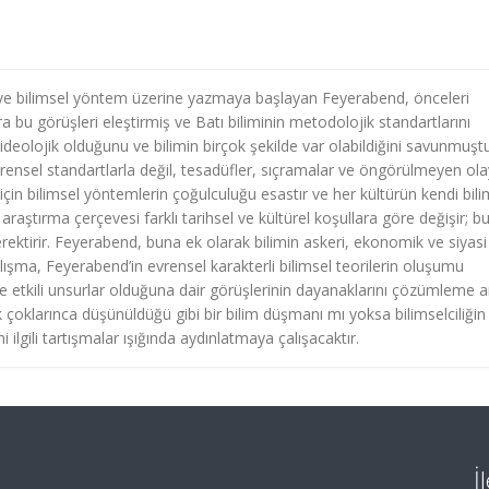
 ve bilimsel yöntem üzerine yazmaya başlayan Feyerabend, önceleri
bu görüşleri eleştirmiş ve Batı biliminin metodolojik standartlarını
in ideolojik olduğunu ve bilimin birçok şekilde var olabildiğini savunmuştu
rensel standartlarla değil, tesadüfler, sıçramalar ve öngörülmeyen ola
i için bilimsel yöntemlerin çoğulculuğu esastır ve her kültürün kendi bili
 araştırma çerçevesi farklı tarihsel ve kültürel koşullara göre değişir; b
rektirir. Feyerabend, buna ek olarak bilimin askeri, ekonomik ve siyasi
alışma, Feyerabend’in evrensel karakterli bilimsel teorilerin oluşumu
e etkili unsurlar olduğuna dair görüşlerinin dayanaklarını çözümleme 
çoklarınca düşünüldüğü gibi bir bilim düşmanı mı yoksa bilimselciliğin
ilgili tartışmalar ışığında aydınlatmaya çalışacaktır.
İ