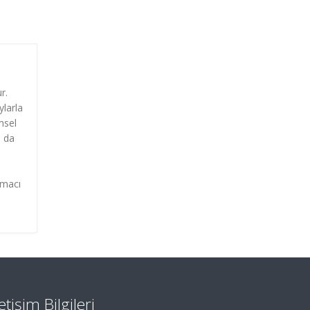
r.
ylarla
msel
u da
amacı
letişim Bilgileri