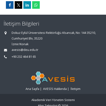
İletişim Bilgileri
Dokuz Eylül Üniversitesi Rektörlüğü Alsancak, No: 144 35210,
Cumhuriyet Blv, 35220
İzmir/Konak
avesis@deu.edu.tr
+90 232 464 81 65
Ana Sayfa
|
AVESİS Hakkında
|
İletişim
Akademik Veri Yönetim Sistemi
Abis Teknoloji
© 2026