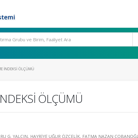
stemi
ME İNDEKSİ ÖLÇÜMÜ
İNDEKSİ ÖLÇÜMÜ
U G. YALÇIN, HAYRİYE UĞUR ÖZÇELİK, FATMA NAZAN ÇOBANOĞ