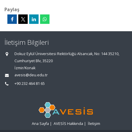
Paylaş
İletişim Bilgileri
Dokuz Eylül Üniversitesi Rektörlüğü Alsancak, No: 144 35210,
Cumhuriyet Blv, 35220
İzmir/Konak
avesis@deu.edu.tr
+90 232 464 81 65
Ana Sayfa
|
AVESİS Hakkında
|
İletişim