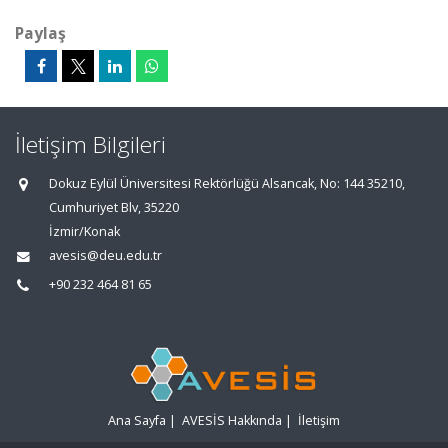
Paylaş
İletişim Bilgileri
Dokuz Eylül Üniversitesi Rektörlüğü Alsancak, No: 144 35210,
Cumhuriyet Blv, 35220
İzmir/Konak
avesis@deu.edu.tr
+90 232 464 81 65
Ana Sayfa
|
AVESİS Hakkında
|
İletişim