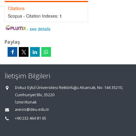
Citations
Scopus - Citation Indexes:
1
-
see details
Paylaş
İletişim Bilgileri
Dokuz Eylül Üniversitesi Rektörlüğü Alsancak, No: 144 35210,
Cumhuriyet Blv, 35220
İzmir/Konak
avesis@deu.edu.tr
+90 232 464 81 65