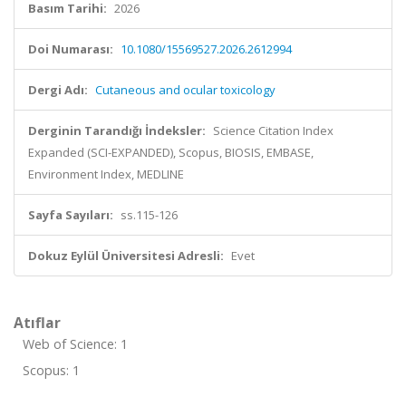
Basım Tarihi:
2026
Doi Numarası:
10.1080/15569527.2026.2612994
Dergi Adı:
Cutaneous and ocular toxicology
Derginin Tarandığı İndeksler:
Science Citation Index
Expanded (SCI-EXPANDED), Scopus, BIOSIS, EMBASE,
Environment Index, MEDLINE
Sayfa Sayıları:
ss.115-126
Dokuz Eylül Üniversitesi Adresli:
Evet
Atıflar
Web of Science: 1
Scopus: 1