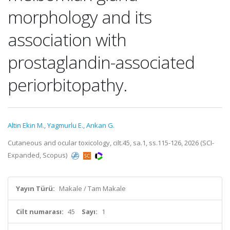
morphology and its
association with
prostaglandin-associated
periorbitopathy.
Altin Ekin M.
,
Yagmurlu E.
,
Arıkan G.
Cutaneous and ocular toxicology, cilt.45, sa.1, ss.115-126, 2026 (SCI-
Expanded, Scopus)
Yayın Türü:
Makale / Tam Makale
Cilt numarası:
45
Sayı:
1