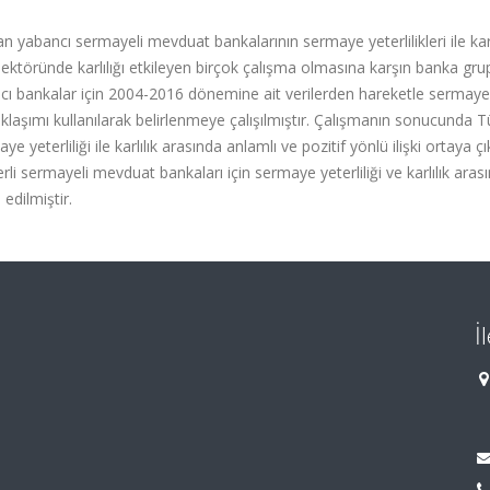
 yabancı sermayeli mevduat bankalarının sermaye yeterlilikleri ile karlı
k sektöründe karlılığı etkileyen birçok çalışma olmasına karşın banka grup
ancı bankalar için 2004-2016 dönemine ait verilerden hareketle sermaye
ti yaklaşımı kullanılarak belirlenmeye çalışılmıştır. Çalışmanın sonucunda T
terliliği ile karlılık arasında anlamlı ve pozitif yönlü ilişki ortaya çı
i sermayeli mevduat bankaları için sermaye yeterliliği ve karlılık aras
edilmiştir.
İ