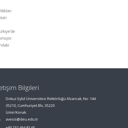
lıkları
ları
ürkiye’de
kmıştır.
ındaki
letişim Bilgileri
Dokuz Eylül Üniversitesi Rektörlüğü Alsancak, No: 144
35210, Cumhuriyet Blv, 35220
İzmir/Konak
avesis@deu.edu.tr
+90 232 464 81 65