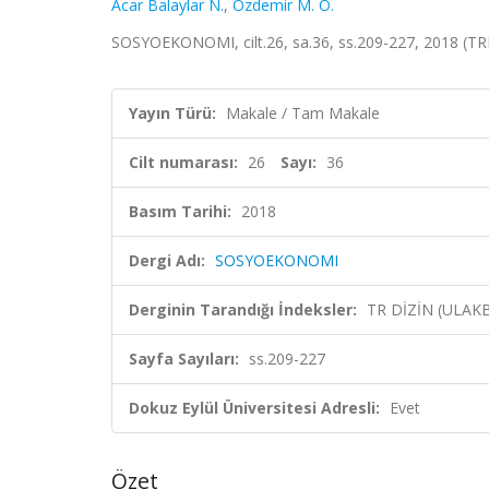
Acar Balaylar N.
,
Özdemir M. O.
SOSYOEKONOMI, cilt.26, sa.36, ss.209-227, 2018 (TR
Yayın Türü:
Makale / Tam Makale
Cilt numarası:
26
Sayı:
36
Basım Tarihi:
2018
Dergi Adı:
SOSYOEKONOMI
Derginin Tarandığı İndeksler:
TR DİZİN (ULAK
Sayfa Sayıları:
ss.209-227
Dokuz Eylül Üniversitesi Adresli:
Evet
Özet