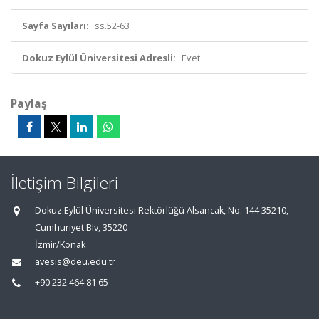
Sayfa Sayıları:
ss.52-63
Dokuz Eylül Üniversitesi Adresli:
Evet
Paylaş
İletişim Bilgileri
Dokuz Eylül Üniversitesi Rektörlüğü Alsancak, No: 144 35210,
Cumhuriyet Blv, 35220
İzmir/Konak
avesis@deu.edu.tr
+90 232 464 81 65