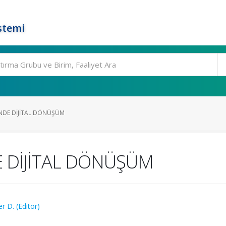
stemi
NDE DİJİTAL DÖNÜŞÜM
 DİJİTAL DÖNÜŞÜM
r D. (Editör)