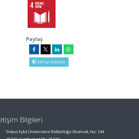
Paylaş
Atıf İçin Kopyala
letişim Bilgileri
Dokuz Eylül Üniversitesi Rektörlüğü Alsancak, No: 144