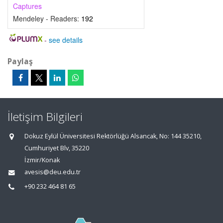
Captures
Mendeley - Readers:
192
-
see details
Paylaş
İletişim Bilgileri
Dokuz Eylül Üniversitesi Rektörlüğü Alsancak, No: 144 35210,
Cumhuriyet Blv, 35220
İzmir/Konak
avesis@deu.edu.tr
+90 232 464 81 65