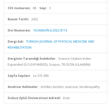
Cilt numarası:
68
Sayı:
3
Basım Tarihi:
2022
Doi Numarası:
10.5606/tftrd.2022.8113
Dergi Adı:
TURKISH JOURNAL OF PHYSICAL MEDICINE AND
REHABILITATION
Derginin Tarandığı İndeksler:
Science Citation Index
Expanded (SCI-EXPANDED), Scopus, TR DİZİN (ULAKBİM)
Sayfa Sayıları:
ss.372-380
Anahtar Kelimeler:
Achilles tendon, exercise, tendinopathy
Dokuz Eylül Üniversitesi Adresli:
Evet