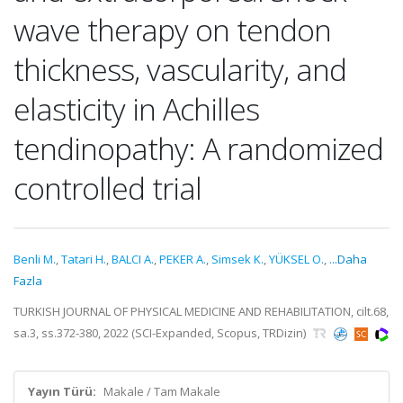
wave therapy on tendon
thickness, vascularity, and
elasticity in Achilles
tendinopathy: A randomized
controlled trial
Benli M.
,
Tatari H.
,
BALCI A.
,
PEKER A.
,
Simsek K.
,
YÜKSEL O.
,
...Daha
Fazla
TURKISH JOURNAL OF PHYSICAL MEDICINE AND REHABILITATION, cilt.68,
sa.3, ss.372-380, 2022 (SCI-Expanded, Scopus, TRDizin)
Yayın Türü:
Makale / Tam Makale