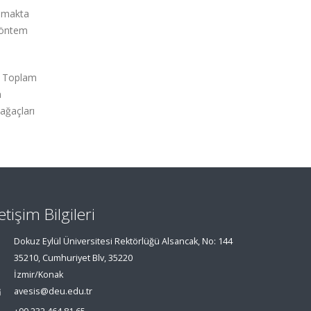
anmakta
 yöntem
r. Toplam
n
ağaçları
letişim Bilgileri
Dokuz Eylül Üniversitesi Rektörlüğü Alsancak, No: 144
35210, Cumhuriyet Blv, 35220
İzmir/Konak
avesis@deu.edu.tr