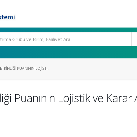
stemi
TKINLIĞI PUANININ LOJIST...
i Puanının Lojistik ve Karar A