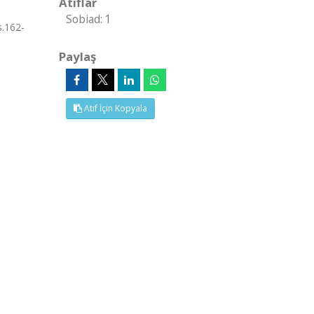
Atıflar
Sobiad: 1
s.162-
Paylaş
Atıf İçin Kopyala