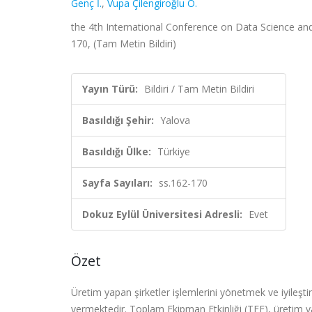
Genç İ.
,
Vupa Çilengiroğlu Ö.
the 4th International Conference on Data Science and
170, (Tam Metin Bildiri)
Yayın Türü:
Bildiri / Tam Metin Bildiri
Basıldığı Şehir:
Yalova
Basıldığı Ülke:
Türkiye
Sayfa Sayıları:
ss.162-170
Dokuz Eylül Üniversitesi Adresli:
Evet
Özet
Üretim yapan şirketler işlemlerini yönetmek ve iyile
vermektedir. Toplam Ekipman Etkinliği (TEE), üretim y