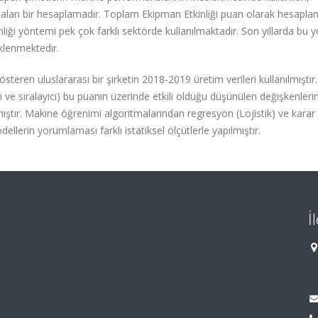
kate alan bir hesaplamadır. Toplam Ekipman Etkinliği puan olarak hesapl
ği yöntemi pek çok farklı sektörde kullanılmaktadır. Son yıllarda bu
klenmektedir.
österen uluslararası bir şirketin 2018-2019 üretim verileri kullanılmıştı
ıcı ve sıralayıcı) bu puanın üzerinde etkili olduğu düşünülen değişkenleri
ıştır. Makine öğrenimi algoritmalarından regresyon (Lojistik) ve karar 
llerin yorumlaması farklı istatiksel ölçütlerle yapılmıştır.
İ