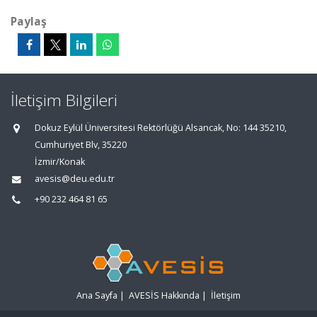
Paylaş
İletişim Bilgileri
Dokuz Eylül Üniversitesi Rektörlüğü Alsancak, No: 144 35210,
Cumhuriyet Blv, 35220
İzmir/Konak
avesis@deu.edu.tr
+90 232 464 81 65
Ana Sayfa
|
AVESİS Hakkında
|
İletişim