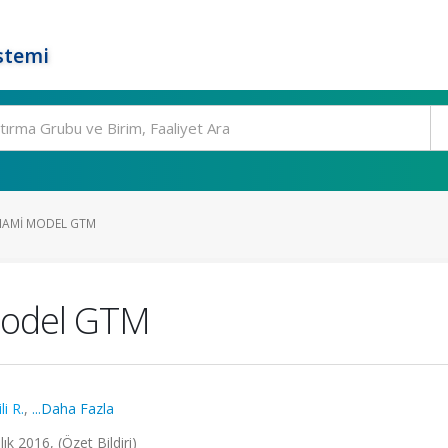
stemi
NAMI MODEL GTM
Model GTM
li R.
,
...Daha Fazla
k 2016, (Özet Bildiri)