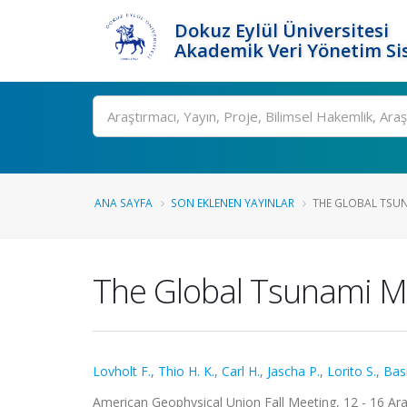
Dokuz Eylül Üniversitesi
Akademik Veri Yönetim Si
Ara
ANA SAYFA
SON EKLENEN YAYINLAR
THE GLOBAL TSU
The Global Tsunami 
Lovholt F.
,
Thio H. K.
,
Carl H.
,
Jascha P.
,
Lorito S.
,
Basi
American Geophysical Union Fall Meeting, 12 - 16 Aralı