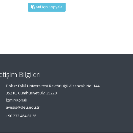
Atıf İçin Kopyala
letişim Bilgileri
Dokuz Eylül Üniversitesi Rektörlüğü Alsancak, No: 144
35210, Cumhuriyet Blv, 35220
İzmir/Konak
avesis@deu.edu.tr
+90 232 464 81 65