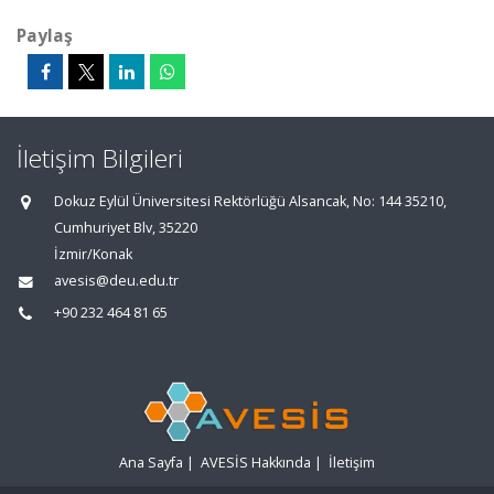
Paylaş
İletişim Bilgileri
Dokuz Eylül Üniversitesi Rektörlüğü Alsancak, No: 144 35210,
Cumhuriyet Blv, 35220
İzmir/Konak
avesis@deu.edu.tr
+90 232 464 81 65
Ana Sayfa
|
AVESİS Hakkında
|
İletişim