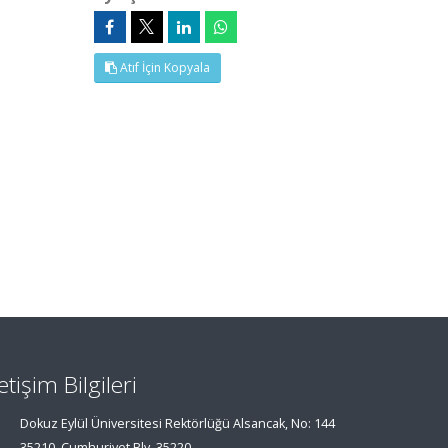
Atıf İçin Kopyala
letişim Bilgileri
Dokuz Eylül Üniversitesi Rektörlüğü Alsancak, No: 144
35210, Cumhuriyet Blv, 35220