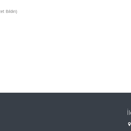
t Bildiri)
İ