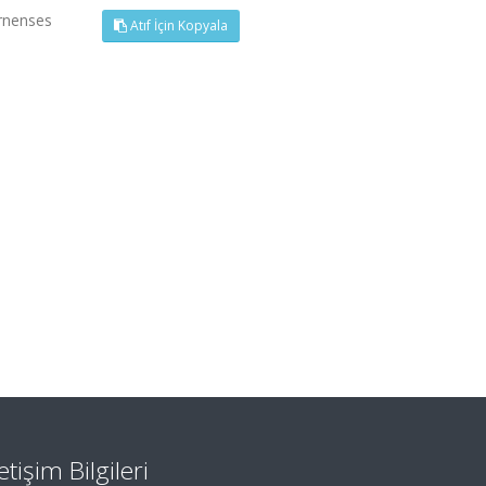
yrnenses
Atıf İçin Kopyala
letişim Bilgileri