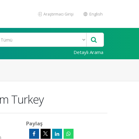
Araştırmacı Girişi
English
Detaylı Arama
rom Turkey
Paylaş
n