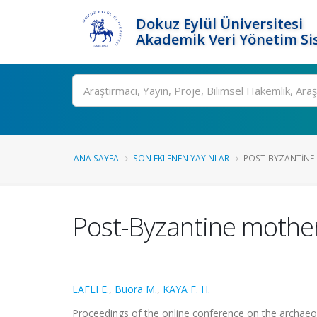
Dokuz Eylül Üniversitesi
Akademik Veri Yönetim Si
Ara
ANA SAYFA
SON EKLENEN YAYINLAR
POST-BYZANTINE 
Post-Byzantine mother-
LAFLI E.
,
Buora M.
,
KAYA F. H.
Proceedings of the online conference on the archaeo