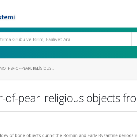
stemi
MOTHER-OF-PEARL RELIGIOUS...
of-pearl religious objects f
logy of bone objects during the Roman and Early Byzantine periods i