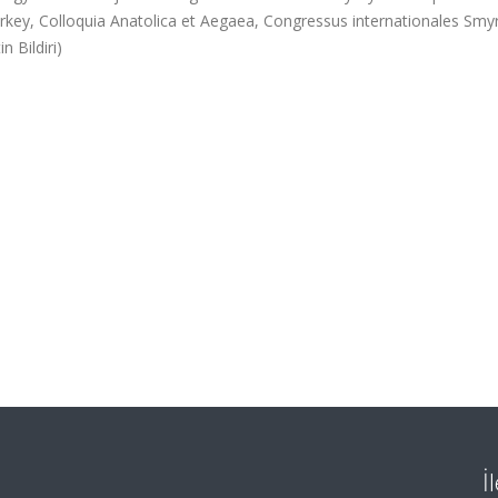
urkey, Colloquia Anatolica et Aegaea, Congressus internationales Sm
 Bildiri)
İ