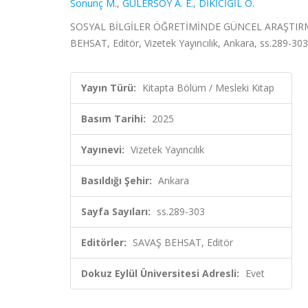
Sonunç M.
,
GÜLERSOY A. E.
,
DİKİCİGİL Ö.
SOSYAL BİLGİLER ÖĞRETİMİNDE GÜNCEL ARAŞTIRM
BEHSAT, Editör, Vizetek Yayıncılık, Ankara, ss.289-30
Yayın Türü:
Kitapta Bölüm / Mesleki Kitap
Basım Tarihi:
2025
Yayınevi:
Vizetek Yayıncılık
Basıldığı Şehir:
Ankara
Sayfa Sayıları:
ss.289-303
Editörler:
SAVAŞ BEHSAT, Editör
Dokuz Eylül Üniversitesi Adresli:
Evet