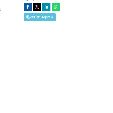
Ş
Atıf İçin Kopyala