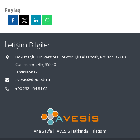
Paylaş
İletişim Bilgileri
Dokuz Eylül Üniversitesi Rektörlüğü Alsancak, No: 144 35210,
Cumhuriyet Blv, 35220
İzmir/Konak
avesis@deu.edu.tr
+90 232 464 81 65
Ana Sayfa
|
AVESİS Hakkında
|
İletişim