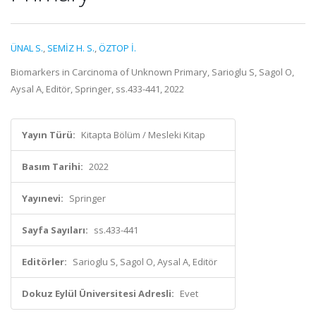
ÜNAL S.
,
SEMİZ H. S.
,
ÖZTOP İ.
Biomarkers in Carcinoma of Unknown Primary, Sarioglu S, Sagol O,
Aysal A, Editör, Springer, ss.433-441, 2022
Yayın Türü:
Kitapta Bölüm / Mesleki Kitap
Basım Tarihi:
2022
Yayınevi:
Springer
Sayfa Sayıları:
ss.433-441
Editörler:
Sarioglu S, Sagol O, Aysal A, Editör
Dokuz Eylül Üniversitesi Adresli:
Evet