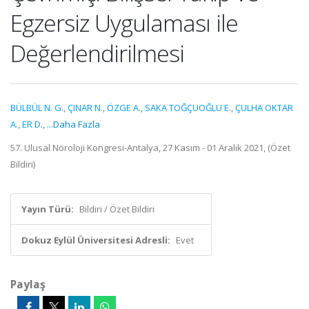
Egzersiz Uygulaması ile
Değerlendirilmesi
BÜLBÜL N. G.
,
ÇINAR N.
,
ÖZGE A.
,
SAKA TOĞÇUOĞLU E.
,
ÇULHA OKTAR
A.
,
ER D.
,
...Daha Fazla
57. Ulusal Nöroloji Kongresi-Antalya, 27 Kasım - 01 Aralık 2021, (Özet
Bildiri)
Yayın Türü:
Bildiri / Özet Bildiri
Dokuz Eylül Üniversitesi Adresli:
Evet
Paylaş