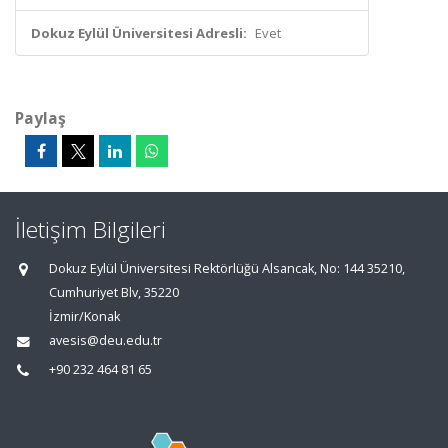
Dokuz Eylül Üniversitesi Adresli:
Evet
Paylaş
İletişim Bilgileri
Dokuz Eylül Üniversitesi Rektörlüğü Alsancak, No: 144 35210,
Cumhuriyet Blv, 35220
İzmir/Konak
avesis@deu.edu.tr
+90 232 464 81 65