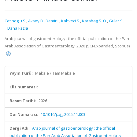
Cetinoglu S.
,
Aksoy B.
,
Demir I.
,
Kahveci S.
,
Karabag S. O.
,
Guler S.
,
...Daha Fazla
Arab journal of gastroenterology : the official publication of the Pan-
Arab Association of Gastroenterology, 2026 (SCI-Expanded, Scopus)
Yayın Türü:
Makale / Tam Makale
Cilt numarası:
Basım Tarihi:
2026
Doi Numarası:
10.1016/j.ajg.2025.11.003
Dergi Adı:
Arab journal of gastroenterology : the official
publication of the Pan-Arab Association of Gastroenterology