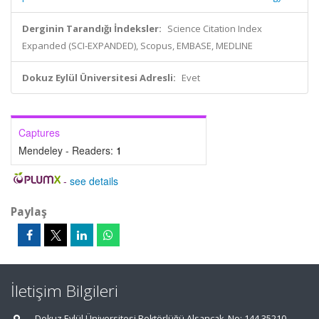
Derginin Tarandığı İndeksler:
Science Citation Index
Expanded (SCI-EXPANDED), Scopus, EMBASE, MEDLINE
Dokuz Eylül Üniversitesi Adresli:
Evet
Captures
Mendeley - Readers:
1
-
see details
Paylaş
İletişim Bilgileri
Dokuz Eylül Üniversitesi Rektörlüğü Alsancak, No: 144 35210,