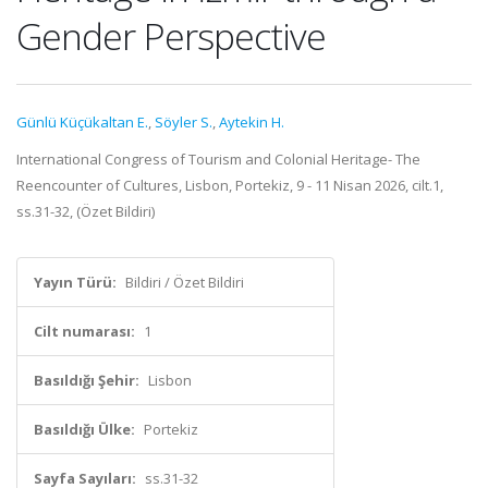
Gender Perspective
Günlü Küçükaltan E.
,
Söyler S.
,
Aytekin H.
International Congress of Tourism and Colonial Heritage- The
Reencounter of Cultures, Lisbon, Portekiz, 9 - 11 Nisan 2026, cilt.1,
ss.31-32, (Özet Bildiri)
Yayın Türü:
Bildiri / Özet Bildiri
Cilt numarası:
1
Basıldığı Şehir:
Lisbon
Basıldığı Ülke:
Portekiz
Sayfa Sayıları:
ss.31-32